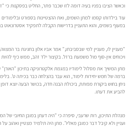
וכאשר הציבו בפניו בעיה דומה לזו שכבר פתר, החליט בפסקנות כי "זה 
עוד בילדותו קסמו למתן השמים, ואת ההצטיינות בספורט ובלימודים ל
במעוף בשמים, והוא התעניין בדרישות הקבלה לתפקיד אסטרונאוט בח
"מעניין לו, מעניין למי שבסביבתו," אמר אביו אלון בחגיגת בר המצווה,
ויכוחים אין-סוף מול משמעת ברזל. בקיצור ילד זהב, ממש כיף להיות ש
מתן המשיך את מסלול לימודיו במגמת אלקטרוניקה בתיכון "האורן" ע
ברמה של חמש יחידות לימוד, הוא עבר בהצלחה כבר בכיתה ט'. בלימוד
ניחן בחוש ביקורת מפותח, ביכולת הבנה חדה, בכושר הבעה יוצא דופן ו
להביע את דעתו.
מנהלת התיכון, רות שרעבי, סיפרה כי "היה דעתן במובן החיובי של המי
ועניין ולא קיבל דבר כמובן מאליו". מתן היה תלמיד מצטיין ואהוב על 