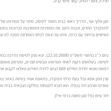
חניכיו, צוערי הטיס, קשר אישי קרוב.
סגן אלוף אור, מדריך ראשי בבית הספר לטיסה, סיפר על מסירותו ש
לתפקידך החדש, והבנת היטב את המסירות והמחויבות הכרוכות במהות
האישיים ובייחוד עם כרמי, איתו גם יצאת לגיחה האחרונה ממנה לא ש
ביום כ"ג בתשרי תשס"ט (22.10.2008), יצא 
לטיסה. כשלושים דקות לאחר המראתו מבסיס חצרים, התרסק מטוסם ב
רפואה ואנשי יחידת החילוץ 669 הגיעו לזירת האירוע ונאלצו לקבוע את מותם של מתן ושל כרמי.
עשרים וארבע היה בנפלו. הוא הובא למנוחות בחלקה הצבאית בבית העלמי
יחד עימו נפל סגן משנה כרמי אילן.