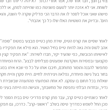
צחי בן חנוך, חבר אחר שלו, אמר אחרי לכתו: "לא יהיה לי יותר חבר 
לשוחח. אני לא אזכה יותר לטעום משנינות כמו שהייתה למתן, או ללמו
מישהו שאני אוכל לספר לו את הדבר הכי מדליק שקרה לי השנה, והוא בת
היום'. ובדיוק את השטויות האלו שלו כל כך אהבתי".
אהב לטוס והיה גאה להיות טייס בחיל האוויר. הוא מילא את תפקידיו 
לאישיותו הכובשת, כפי שהעיד יקיר, חברו לשירות: "את תפקיד קצין 
מקצועני ובמסירות ושקדנות שמעטים מצליחים לבצע". הרוח המיוחדת 
מתפשר להבנה והומור מתוחכם, חיבבו אותו על כל מי שבא איתו במגע,
בחור בעל גישה מיוחדת, נפלאה ויצירתית לחיים. היית סקרן והיית חק
שאלות בכל תחום בו עסקנו. לא אחת הופתעתי מהתעוזה שבשבירת ה
נדיר, ובחדות הבלתי נתפסת של מחשבתך, והגישה הזו הייתה בעיני מ
מכן החל לשמש כמדריך טיסה בשלב "ראשוני-קרב". כדרכו, גם תפקיד