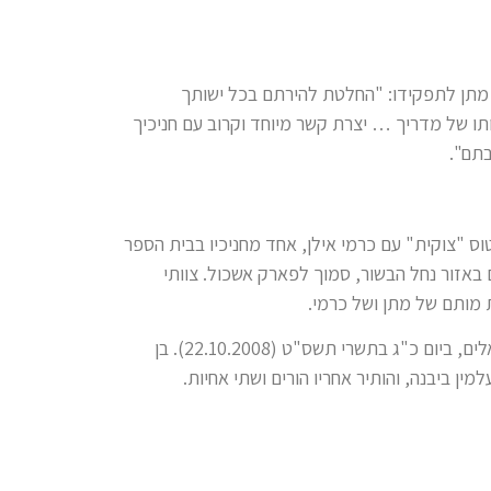
ל מתן לתפקידו: "החלטת להירתם בכל ישותך
ו של מדריך … יצרת קשר מיוחד וקרוב עם חניכיך
בתם".
מתן לטיסת הדרכה במטוס "צוקית" עם כרמי אילן, אחד מחניכיו בבית הספר
אזור נחל הבשור, סמוך לפארק אשכול. צוותי
סרן מתן אסא נפל בעת מילוי תפקידו, בתאונת אוויר בטיסה באזור צאלים, ביום כ"ג בתשרי תשס"ט (22.10.2008). בן
ן ביבנה, והותיר אחריו הורים ושתי אחיות.