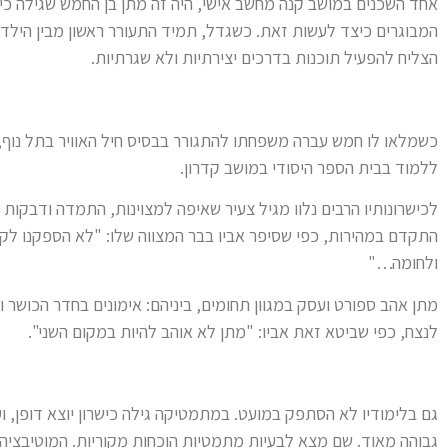
אחד השכנים במושב קנה מחשב אישי, היה זה מתן בן החמש שגילה כי
המבוגרים כיצד לעשות זאת. כשגדל, תמיד התעורר ראשון מבין הילד
הצליח להפעיל תוכנות בדרכים יצירתיות ולא שגרתיות.
כשמלאו לו חמש עברה משפחתו להתגורר בבסיס חיל האוויר בתל נוף, 
ללמוד בבית הספר היסודי במושב קדרון.
לכישרונותיו הרבים נלוו מגיל צעיר שאיפה למצוינות, התמדה ודבקו
התקדם במהירות, כפי שסיפר אביו בבר המצווה שלו: "לא הספקנו לקנ
ולחומה…"
מתן אהב ספורט ועסק במגוון תחומים, ביניהם: אימונים בחדר הכושר 
לנצח, כפי שביטא זאת אביו: "מתן לא אוהב להיות במקום השני".
גם בלימודיו לא הסתפק במועט. במתמטיקה גילה כישרון יוצא דופן, ו
גבוהה מאוד. שם מצא לבעיות מתמטיות הוכחות מקוריות. המוטיבצי