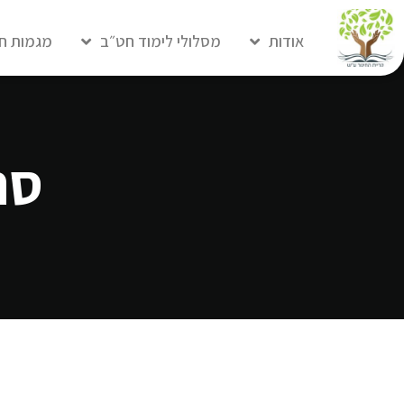
אודות
מסלולי לימוד חט״ב
מגמות ח
סר