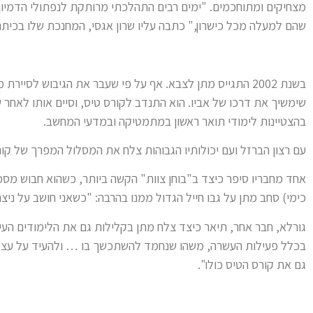
מצחיקים ומתוחכמים. "ימים רבים התהלכתי מרותקת לנפתולי הדמיון, 
שהם למעלה מכל כישרון," כתבה עליו שרון אגסי, המחנכת שלו בכיתה 
בשנת 2002 התגייס מתן לצבא. אף על פי שעבר את הגיבוש לסי
שימשיך את דרכו של אביו. הוא התנדב לקורס טיס, וסיים אותו לאחר 
בהצטיינות לימודי תואר ראשון במתמטיקה ובמדעי המחשב.
עם רצון הברזל ועם יכולותיו הגבוהות צלח את המסלול המפרך של קור
אחד מחבריו סיפר כיצד ב"בוחן צוות" הקשה ביותר, כשהוא חבוש מסכת
כימי) סחב מתן על גבו חייל הגדול ממנו בהרבה: "כשאני חושב על ניצחו
גורלא, חבר אחר, תיאר כיצד צלח מתן בקלילות גם את הלימודים העיונ
בכלל פעילות העשרה, משהו שנחמד להשתכשך בו … ולהעיד על עצמי 
גם את קורס הטיס כולו".