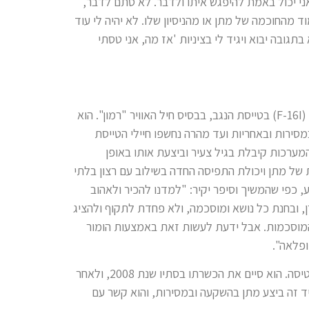
שאני יכול באמת להיפגש איתו ולדבר. לא סתם לדבר,
ד מהחוכמה של מתן או מהניסיון שלו. לא יהיה לי עוד
גובה יבוא ויגיד לי בציניות 'אז מה, אני טסתי
לאחר שסיים את קורס הטיס, שירת מתן כטייס מבצעי במטוס "סופה" (F-16I) בטייסת הנגב, בבסיס חיל האוויר "רמון". הוא
במסירות ובאחריות ועד מהרה נחשפו חיילי הטייסת
המערכות קיבלת בגיל צעיר וביצעת אותו באופן
של מתן ויכולת התפיסה החדה בשילוב עם רצון בלתי
 כפי שהמשיך וסיפר יקיר: "למדנו להכיר ולאהוב
רן, ובחנת כל נושא ומוסכמה, ולא פחדת לתקוף ולהציג
מוסכמות. אבל ידעת לעשות זאת באמצעות הומור
ופלאה".
לאחר כשנתיים כטייס קרב, עבר מתן קורס מדריכי טיס בבית הספר לטיסה. הוא סיים את הכשרתו בסתיו שנת 2008, ולאחר
 זה ביצע מתן בהשקעה ובמסירות, והוא קשר עם