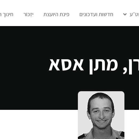
ט״ע
חדשות ועדכונים
פינת היועצת
יִזְכּוֹר
חינוך 
ן, מתן אסא