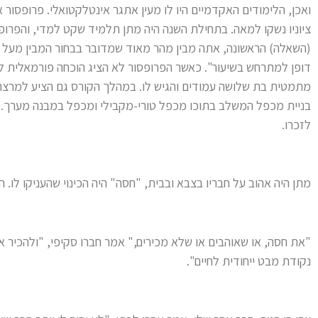
ואכן, הלימודים האקדמיים היו לו מעין אתגר אינטלקטואלי. פרופסור 
ציוניו נשקו למאה. בתחילת השנה היה מתן תלמיד שקט למדי, והפרופס
(השאלה) הראשונה, אתה מבין מהר מאוד שמדובר בבחור המבין מעל ו
דופן למתרחש בשיעור". כאשר הפרופסור לא הציג הוכחה פורמאלית 
מתמטית בת שלושה עמודים והגיש לו. במהלך הקורס גם הציע למרצה
בניית מכפל המשלב בתוכו מכפל טורי-מקבילי ומכפל במבנה מערך. 
לזכרו.
מתן היה אהוב על חבריו בצבא ובבית, "חסה" היה הכינוי שהעניקו לו. 
"את חסה, או שאוהבים או שלא מכירים," אמר חברו סקיפי, "ולהכיר א
נקודת מבט ייחודית לחיים".