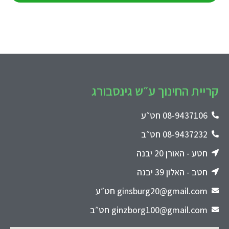
קריית החינוך ע״ש גינסבורג
08-9437106 חט״ע
08-9437232 חט״ב
חטע - האורן 20 יבנה
חטב - האלון 39 יבנה
ginsburg20@gmail.com חט״ע
‪ginzborg100@gmail.com‬‏ חט״ב